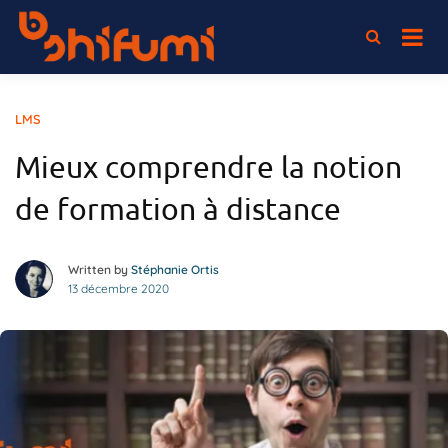
Passer
au
L'association 100% elearning
Shifumi
contenu
LMS
Mieux comprendre la notion
de formation à distance
Written by
Stéphanie Ortis
13 décembre 2020