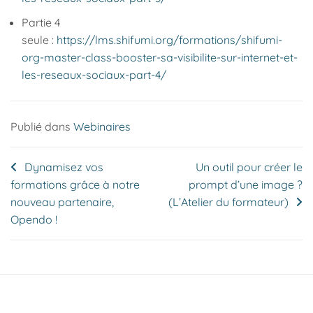
Partie 4
seule :
https://lms.shifumi.org/formations/shifumi-
org-master-class-booster-sa-visibilite-sur-internet-et-
les-reseaux-sociaux-part-4/
Publié dans
Webinaires
Navigation
Dynamisez vos
Un outil pour créer le
formations grâce à notre
prompt d’une image ?
de
nouveau partenaire,
(L’Atelier du formateur)
l’article
Opendo !