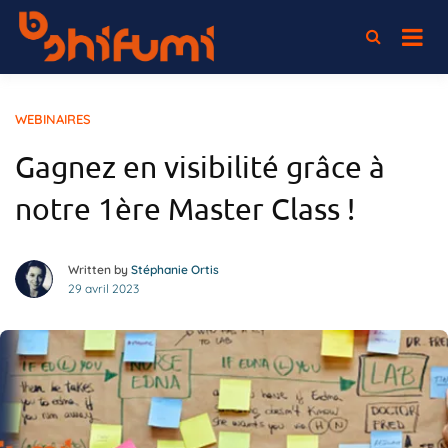
Passer
au
L'association 100% elearning
Shifumi
contenu
WEBINAIRES
Gagnez en visibilité grâce à
notre 1ère Master Class !
Written by
Stéphanie Ortis
29 avril 2023