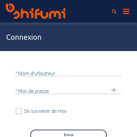
Passer
au
L'association 100% elearning
Shifumi
contenu
Connexion
* Nom d'utlisateur
* Mot de passe
Se souvenir de moi
Envoi