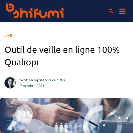
Passer
au
L'association 100% elearning
Shifumi
contenu
LMS
Outil de veille en ligne 100%
Qualiopi
Written by
Stéphanie Ortis
7 octobre 2021