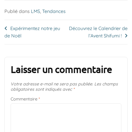
Publié dans
LMS
,
Tendances
Navigation
Expérimentez notre jeu
Découvrez le Calendrier de
de Noël
l’Avent Shifumi !
de
l’article
Laisser un commentaire
Votre adresse e-mail ne sera pas publiée.
Les champs
obligatoires sont indiqués avec
*
Commentaire
*