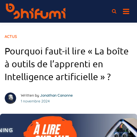
Passer
au
L'association 100% elearning
Shifumi
contenu
ACTUS
Pourquoi faut-il lire « La boîte
à outils de l’apprenti en
Intelligence artificielle » ?
Written by
Jonathan Canonne
1 novembre 2024