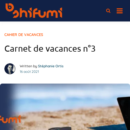
Passer
au
L'association 100% elearning
Shifumi
contenu
CAHIER DE VACANCES
Carnet de vacances n°3
Written by
Stéphanie Ortis
16 août 2021